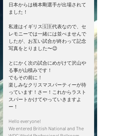
日本からは橋本剛選手が出場されて
ました！
私達はイギリス🇬🇧代表なので、セ
レモニーでは一緒には並べませんで
したが、お互い試合が終わって記念
写真をとりました〜😉
とにかく次の試合にめがけて沢山や
る事が山積みです！　
でもその前に！
楽しみなクリスマスパーティーが待
っています！さー！これからラスト
スパートかけてやっていきますよ
ー！
Hello everyone! 
We entered British National and The 
WDC World Professional Ballroom 