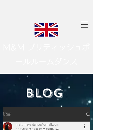
M&M ブリティッシュボ
ールルームダンス
​BLOG
記事
matt.maya.dance@gmail.com
2021年11月23日
読了時間: 1分