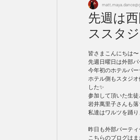
matt.maya.dance@g
先週は西
ススタジ
皆さまこんにちは〜
先週日曜日は外部パ
今年初のホテルパー
ホテル側もスタジオ
した✨ 
参加して頂いた生徒
岩井萬里子さんも落
私達はワルツを踊り
昨日も外部パーティ
こちらのブログはまた