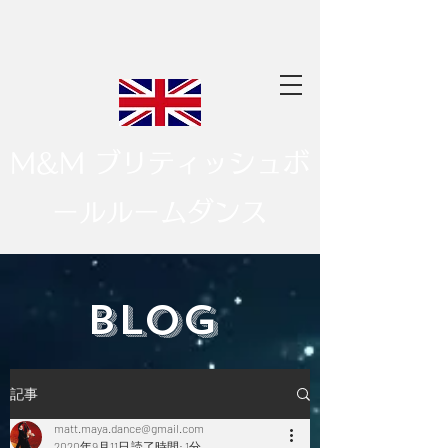
M&M ブリティッシュボ
ールルームダンス
​BLOG
記事
matt.maya.dance@gmail.com
2020年9月11日
読了時間: 1分