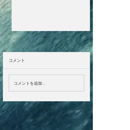
コメント
Dance wave Radio 
夏を元気に乗り切ろ
コメントを追加…
う！☀️