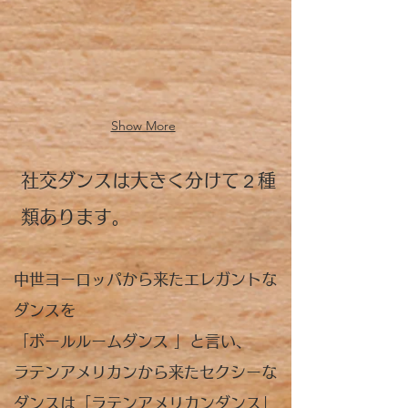
Show More
​社交ダンスは大きく分けて２種
類あります。
​中世ヨーロッパから来たエレガントな
ダンスを
「ボールルームダンス 」と言い、
ラテンアメリカンから来たセクシーな
ダンスは「ラテンアメリカンダンス」