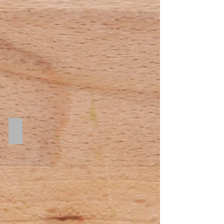
ら
を
ク
リ
ッ
ク！
Sambaこちらをクリック！