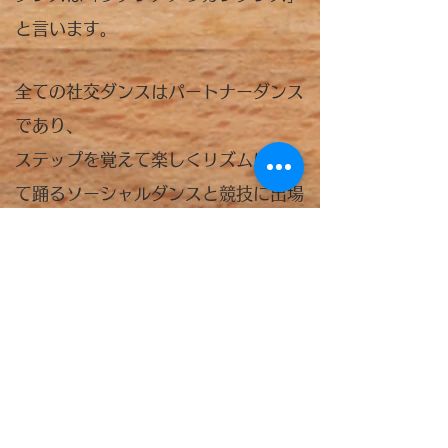
と言います。
全ての社交ダンスはパートナーダンス
であり、
​ステップを覚えて楽しくリズムに乗っ
て踊るソーシャルダンスと競技に出場
するための技術を磨く競技会ダンスが
あります。
ボールルーム ＆ラテンダンスは華やか
なエンターテイメント、パフォーマン
スな為、多くの舞台、映画、テレビ、
パーティーなどで使用されています。