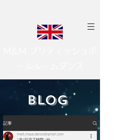
M&M ブリティッシュボ
ールルームダンス
​BLOG
記事
matt.maya.dance@gmail.com
7月9日
読了時間: 1分