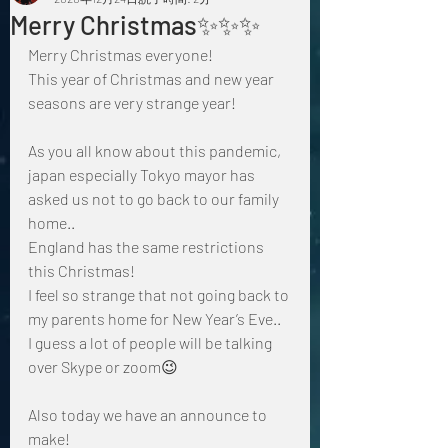
Merry Christmas✨✨✨
Merry Christmas everyone!
This year of Christmas and new year 
seasons are very strange year!
As you all know about this pandemic, 
japan especially Tokyo mayor has 
asked us not to go back to our family 
home..
England has the same restrictions 
this Christmas!
I feel so strange that not going back to 
my parents home for New Year’s Eve..
I guess a lot of people will be talking 
over Skype or zoom😉
Also today we have an announce to 
make!